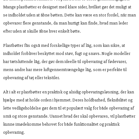
Mange plastbøtter er designet med klare sider, hvilket gør det muligt at
se indholdet uden at åbne bøtten. Dette kan være en stor fordel, når man
opbevarer flere genstande, da man hurtigt kan finde, hvad man leder
efter uden at skulle åbne hver enkelt bøtte.
Plastbøtter fås også med forskellige typer af låg, som kan sikre, at
indholdet forbliver beskyttet mod støv, fugt og snavs. Nogle modeller
har tætsluttende låg, der gør dem ideelle til opbevaring af fødevarer,
mens andre har mere luftgennemtrængelige låg, som er perfekte til
opbevaring af tøj eller tekstiler.
Alt i alt er plastbøtter en praktisk og alsidig opbevaringsløsning, der kan
hjælpe med at holde orden i hjemmet. Deres holdbarhed, fleksibilitet og
lette vedligeholdelse gør dem til et populært valg for både opbevaring af
små og store genstande. Uanset hvad der skal opbevares, vil plastbøtter
kunne imødekomme behovet for både funktionalitet og praktisk
opbevaring.