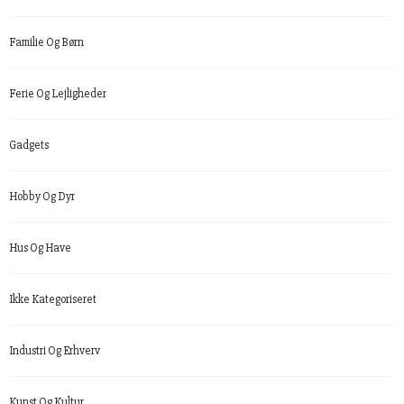
Familie Og Børn
Ferie Og Lejligheder
Gadgets
Hobby Og Dyr
Hus Og Have
Ikke Kategoriseret
Industri Og Erhverv
Kunst Og Kultur