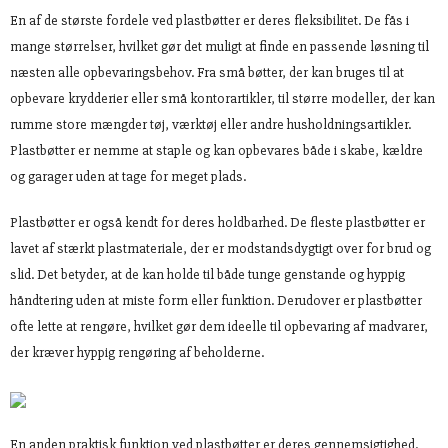
En af de største fordele ved plastbøtter er deres fleksibilitet. De fås i
mange størrelser, hvilket gør det muligt at finde en passende løsning til
næsten alle opbevaringsbehov. Fra små bøtter, der kan bruges til at
opbevare krydderier eller små kontorartikler, til større modeller, der kan
rumme store mængder tøj, værktøj eller andre husholdningsartikler.
Plastbøtter er nemme at staple og kan opbevares både i skabe, kældre
og garager uden at tage for meget plads.
Plastbøtter er også kendt for deres holdbarhed. De fleste plastbøtter er
lavet af stærkt plastmateriale, der er modstandsdygtigt over for brud og
slid. Det betyder, at de kan holde til både tunge genstande og hyppig
håndtering uden at miste form eller funktion. Derudover er plastbøtter
ofte lette at rengøre, hvilket gør dem ideelle til opbevaring af madvarer,
der kræver hyppig rengøring af beholderne.
En anden praktisk funktion ved plastbøtter er deres gennemsigtighed.