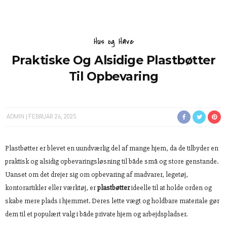
Hus og Have
Praktiske Og Alsidige Plastbøtter
Til Opbevaring
ADMIN
FEBRUAR 26, 2025
Plastbøtter er blevet en uundværlig del af mange hjem, da de tilbyder en
praktisk og alsidig opbevaringsløsning til både små og store genstande.
Uanset om det drejer sig om opbevaring af madvarer, legetøj,
kontorartikler eller værktøj, er
plastbøtter
ideelle til at holde orden og
skabe mere plads i hjemmet. Deres lette vægt og holdbare materiale gør
dem til et populært valg i både private hjem og arbejdspladser.