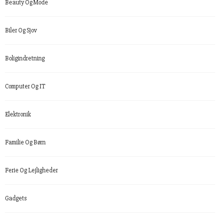
Beauty Og Mode
Biler Og Sjov
Boligindretning
Computer Og IT
Elektronik
Familie Og Børn
Ferie Og Lejligheder
Gadgets