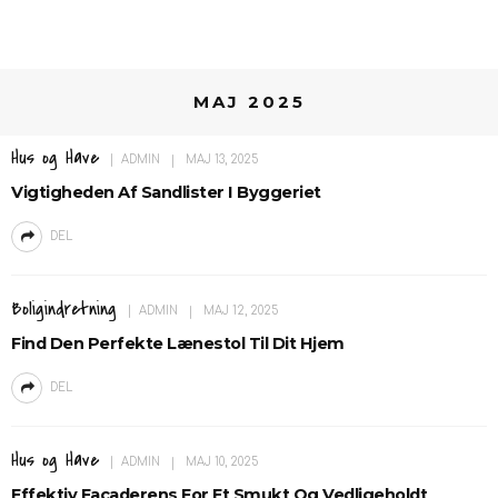
MAJ 2025
Hus og Have
ADMIN
MAJ 13, 2025
Vigtigheden Af Sandlister I Byggeriet
DEL
Boligindretning
ADMIN
MAJ 12, 2025
Find Den Perfekte Lænestol Til Dit Hjem
DEL
Hus og Have
ADMIN
MAJ 10, 2025
Effektiv Facaderens For Et Smukt Og Vedligeholdt