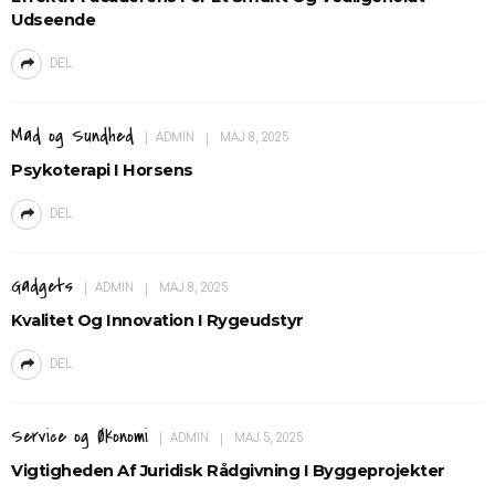
Udseende
DEL
Mad og Sundhed
ADMIN
MAJ 8, 2025
Psykoterapi I Horsens
DEL
Gadgets
ADMIN
MAJ 8, 2025
Kvalitet Og Innovation I Rygeudstyr
DEL
Service og Økonomi
ADMIN
MAJ 5, 2025
Vigtigheden Af Juridisk Rådgivning I Byggeprojekter