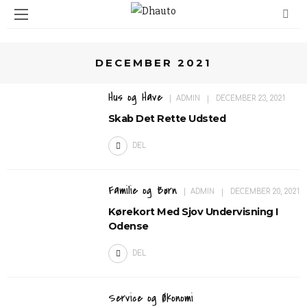
DECEMBER 2021
Hus og Have
ADMIN
DECEMBER 23, 2021
Skab Det Rette Udsted
DEL
Familie og Børn
ADMIN
DECEMBER 20, 2021
Kørekort Med Sjov Undervisning I
Odense
DEL
Service og Økonomi