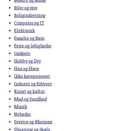
Beauty og Mode
Biler og sjov
Boligindretning
Computer og IT
Elektronik
Familie og Børn
Ferie og lejligheder
Gadgets
Hobby og Dyr
Hus og Have
Ikke kategoriseret
Industri og Erhverv
Kunst og kultur
Mad og Sundhed
Musik
Nyheder
Service og Økonomi
Shopping og deals