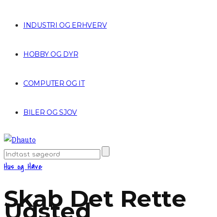
INDUSTRI OG ERHVERV
HOBBY OG DYR
COMPUTER OG IT
BILER OG SJOV
Hus og Have
Skab Det Rette
Udsted