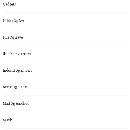
Gadgets
Hobby Og Dyr
Hus Og Have
Ikke Kategoriseret
Industri Og Erhverv
Kunst Og Kultur
Mad Og Sundhed
Musik