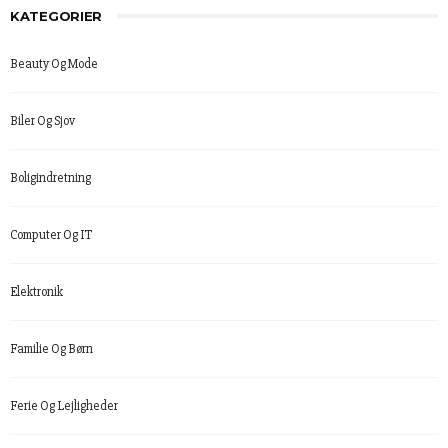
KATEGORIER
Beauty Og Mode
Biler Og Sjov
Boligindretning
Computer Og IT
Elektronik
Familie Og Børn
Ferie Og Lejligheder