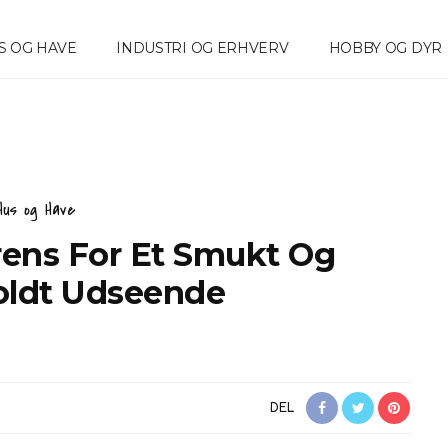
S OG HAVE
INDUSTRI OG ERHVERV
HOBBY OG DYR
Hus og Have
rens For Et Smukt Og
oldt Udseende
DEL