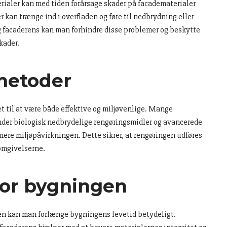
rialer kan med tiden forårsage skader på facadematerialer
r kan trænge ind i overfladen og føre til nedbrydning eller
g facaderens kan man forhindre disse problemer og beskytte
kader.
 metoder
 til at være både effektive og miljøvenlige. Mange
nder biologisk nedbrydelige rengøringsmidler og avancerede
mere miljøpåvirkningen. Dette sikrer, at rengøringen udføres
omgivelserne.
for bygningen
aden kan man forlænge bygningens levetid betydeligt.