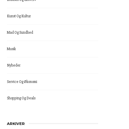
Kunst Og Kultur
Mad Og Sundhed
Musik
Nyheder
Service Og Økonomi
Shopping Og Deals
ARKIVER