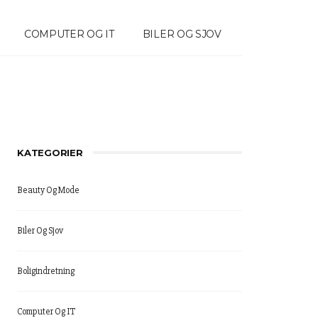
COMPUTER OG IT
BILER OG SJOV
KATEGORIER
Beauty Og Mode
Biler Og Sjov
Boligindretning
Computer Og IT