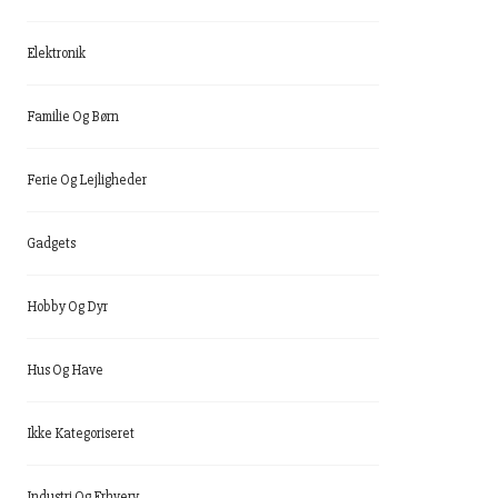
Elektronik
Familie Og Børn
Ferie Og Lejligheder
Gadgets
Hobby Og Dyr
Hus Og Have
Ikke Kategoriseret
Industri Og Erhverv