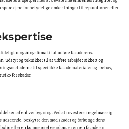
caderens hjælper med at bevare materialernes integritet og
 spare ejere for betydelige omkostninger til reparationer eller
ekspertise
ålideligt rengøringsfirma til at udføre facaderens.
, udstyr og teknikker til at udføre arbejdet sikkert og
øringsmetoderne til specifikke facadematerialer og -behov,
risiko for skader.
holdelsen af enhver bygning. Ved at investere i regelmæssig
s udseende, beskytte den mod skader og forlænge dens
 bolig eller en kommerciel ejendom, er en ren facade en