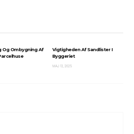
g Og Ombygning Af
Vigtigheden Af Sandlister I
 Parcelhuse
Byggeriet
MAJ 13, 2025