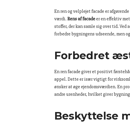
En ren og velplejet facade er afgørend
værdi.
Rens af facade
er en effektiv met
stoffer, der kan samle sig over tid. Ve
forbedre bygningens udseende, men ogs
Forbedret æst
En ren facade giver et positivt første
appel. Dette er især vigtigt for virksomh
ønsker at øge ejendomsværdien. En prof
andre urenheder, hvilket giver bygnin
Beskyttelse 