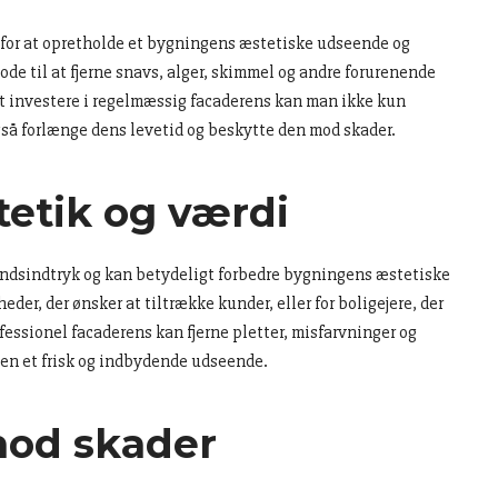
e for at opretholde et bygningens æstetiske udseende og
ode til at fjerne snavs, alger, skimmel og andre forurenende
d at investere i regelmæssig facaderens kan man ikke kun
å forlænge dens levetid og beskytte den mod skader.
etik og værdi
håndsindtryk og kan betydeligt forbedre bygningens æstetiske
eder, der ønsker at tiltrække kunder, eller for boligejere, der
essionel facaderens kan fjerne pletter, misfarvninger og
gen et frisk og indbydende udseende.
mod skader