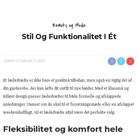
Beauty og Mode
Stil Og Funktionalitet I Ét
ADMIN
FEBRUAR 17, 2025
Et læderbælte er ikke bare et praktisk tilbehør, men også en vigtig del af
din garderobe, der kan løfte dit outfit til nye højder. Med et klassisk og
tidløst design passer læderbælter til både formelle og afslappede
anledninger. Uanset om du skal til et forretningsmøde eller en afslappet
weekendudflugt, vil et læderbælte altid være det perfekte valg.
Fleksibilitet og komfort hele