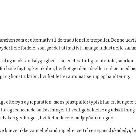
branchen som et alternativ til de traditionelle træpaller. Denne udv
byder flere fordele, som gør det attraktivt i mange industrielle s
etid og modstandsdygtighed. Træ er et naturligt materiale, som kan b
 for både fugt og kemikalier, hvilket gør dem ideelle i miljøer med hø
gt og konstruktion, hvilket letter automatisering og håndtering.
igt eftersyn og reparation, mens plastpaller typisk har en længere
vetid og reducerede omkostninger til vedligeholdelse og udskiftnin
selv kan genbruges, hvilket reducerer miljøpåvirkningen.
. De kræver ikke varmebehandling eller certificering mod skadedyr, 