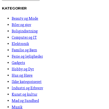
KATEGORIER
Beauty og Mode
Biler og sjov
Boligindretning
Computer og IT
Elektronik
Familie og Børn
Ferie og lejligheder
Gadgets
Hobby og Dyr
Hus og Have
Ikke kategoriseret
Industri og Erhverv
Kunst og kultur
Mad og Sundhed
Musik