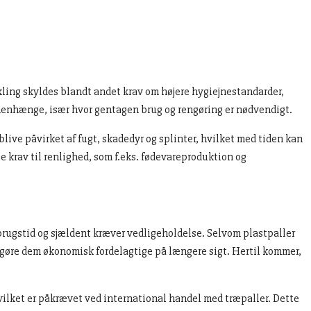
ikling skyldes blandt andet krav om højere hygiejnestandarder,
ammenhænge, især hvor gentagen brug og rengøring er nødvendigt.
live påvirket af fugt, skadedyr og splinter, hvilket med tiden kan
je krav til renlighed, som f.eks. fødevareproduktion og
 brugstid og sjældent kræver vedligeholdelse. Selvom plastpaller
g gøre dem økonomisk fordelagtige på længere sigt. Hertil kommer,
hvilket er påkrævet ved international handel med træpaller. Dette