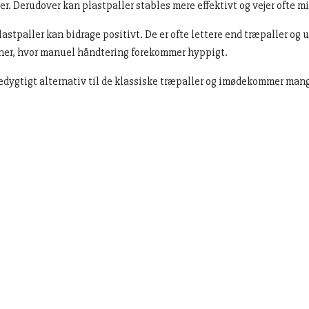
er. Derudover kan plastpaller stables mere effektivt og vejer ofte m
tpaller kan bidrage positivt. De er ofte lettere end træpaller og u
cher, hvor manuel håndtering forekommer hyppigt.
edygtigt alternativ til de klassiske træpaller og imødekommer mange