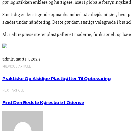
gør logistikken enklere og hurtigere, især i globale forsyningskæd
Samtidig er der stigende opmærksomhed på arbejdsmiljøet, hvor plas
skader under håndtering. Dette gør dem særligt velegnede i bran
Alt i alt repræsenterer plastpaller et moderne, funktionelt og bær
admin
marts 1, 2025
PREVIOUS ARTICLE
Praktiske Og Alsidige Plastbøtter Til Opbevaring
NEXT ARTICLE
Find Den Bedste Køreskole I Odense