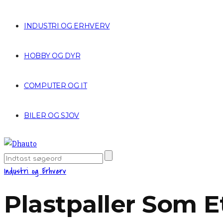
INDUSTRI OG ERHVERV
HOBBY OG DYR
COMPUTER OG IT
BILER OG SJOV
Industri og Erhverv
Plastpaller Som E