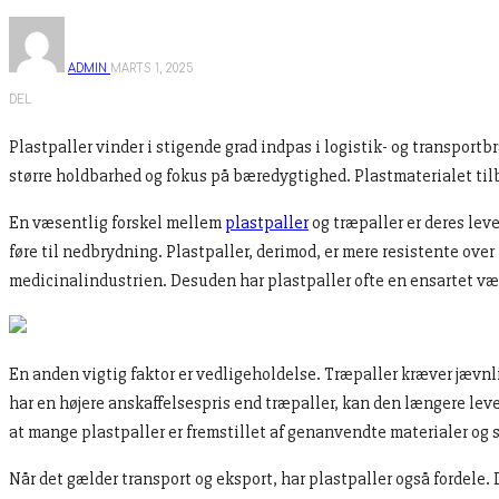
ADMIN
MARTS 1, 2025
DEL
Plastpaller vinder i stigende grad indpas i logistik- og transport
større holdbarhed og fokus på bæredygtighed. Plastmaterialet til
En væsentlig forskel mellem
plastpaller
og træpaller er deres lev
føre til nedbrydning. Plastpaller, derimod, er mere resistente over
medicinalindustrien. Desuden har plastpaller ofte en ensartet væ
En anden vigtig faktor er vedligeholdelse. Træpaller kræver jævnl
har en højere anskaffelsespris end træpaller, kan den længere le
at mange plastpaller er fremstillet af genanvendte materialer og 
Når det gælder transport og eksport, har plastpaller også fordele