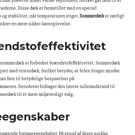
timal ydeevne under varme vejrforhold, hvilket gør dem til et
nederne. Disse dæk er fremstillet med en speciel
 og stabilitet, når temperaturen stiger.
Sommerdæk
er særligt
 sikrer en mere sikker køreoplevelse.
ndstofeffektivitet
 til sommerdæk er forbedret brændstofeffektivitet. Sommerdæk
net med vinterdæk, hvilket betyder, at bilen bruger mindre
an føre til betydelige besparelser på
mmeren. Derudover bidrager den lavere rullemodstand til
erdæk til et mere miljøvenligt valg.
eegenskaber
mragende bremseegenskaber. På grund af deres unikke