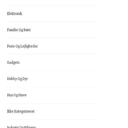
Elektronik
Familie Og Børn
Ferie Og Lejligheder
Gadgets
Hobby Og Dyr
Hus Og Have
Ikke Kategoriseret
Industri Og Erhverv