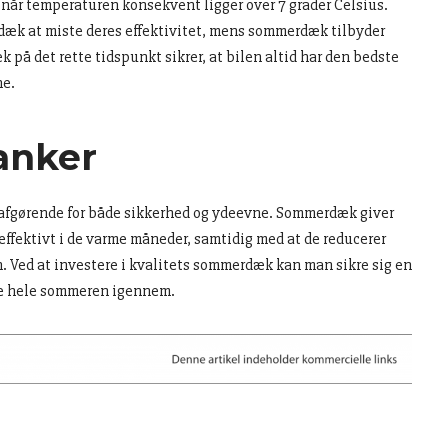
 når temperaturen konsekvent ligger over 7 grader Celsius.
æk at miste deres effektivitet, mens sommerdæk tilbyder
æk på det rette tidspunkt sikrer, at bilen altid har den bedste
ne.
anker
r afgørende for både sikkerhed og ydeevne. Sommerdæk giver
g effektivt i de varme måneder, samtidig med at de reducerer
 Ved at investere i kvalitets sommerdæk kan man sikre sig en
se hele sommeren igennem.