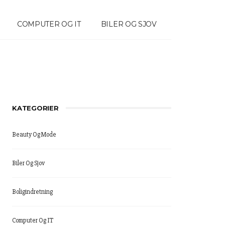
COMPUTER OG IT
BILER OG SJOV
KATEGORIER
Beauty Og Mode
Biler Og Sjov
Boligindretning
Computer Og IT