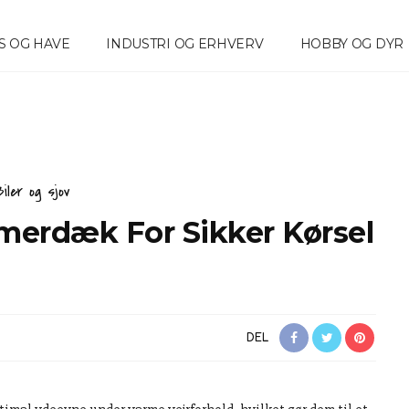
S OG HAVE
INDUSTRI OG ERHVERV
HOBBY OG DYR
Biler og sjov
merdæk For Sikker Kørsel
DEL