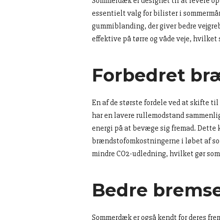
Sommerdæk er designet til at levere op
essentielt valg for bilister i sommermå
gummiblanding, der giver bedre vejgreb
effektive på tørre og våde veje, hvilket
Forbedret bræ
En af de største fordele ved at skifte
har en lavere rullemodstand sammenlig
energi på at bevæge sig fremad. Dette k
brændstofomkostningerne i løbet af so
mindre CO2-udledning, hvilket gør somm
Bedre brems
Sommerdæk er også kendt for deres fre