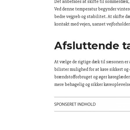
Det anbefales at skifte til sommerdæk,
Ved denne temperatur begynder vinterd
bedre vejgreb og stabilitet. At skifte d
kontakt med vejen, uanset vejforholde
Afsluttende t
At vælge de rigtige dæk til sæsonen e
bilister mulighed for at køre sikkert o
brændstofforbruget og øger køreglæden.
mere behagelig og sikker køreoplevel