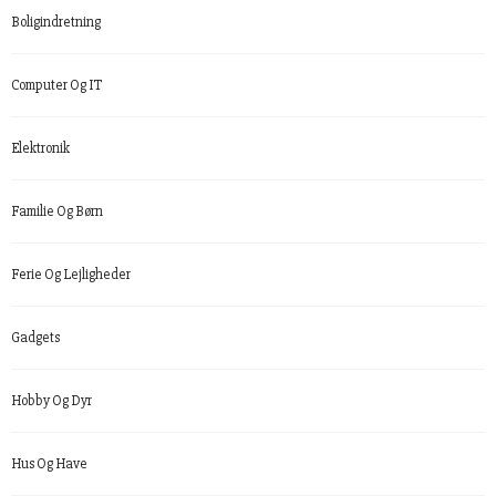
Boligindretning
Computer Og IT
Elektronik
Familie Og Børn
Ferie Og Lejligheder
Gadgets
Hobby Og Dyr
Hus Og Have