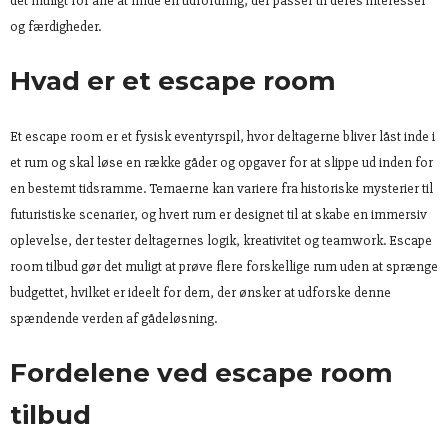
det muligt for alle at finde en udfordring, der passer til deres interesser
og færdigheder.
Hvad er et escape room
Et escape room er et fysisk eventyrspil, hvor deltagerne bliver låst inde i
et rum og skal løse en række gåder og opgaver for at slippe ud inden for
en bestemt tidsramme. Temaerne kan variere fra historiske mysterier til
futuristiske scenarier, og hvert rum er designet til at skabe en immersiv
oplevelse, der tester deltagernes logik, kreativitet og teamwork. Escape
room tilbud gør det muligt at prøve flere forskellige rum uden at sprænge
budgettet, hvilket er ideelt for dem, der ønsker at udforske denne
spændende verden af gådeløsning.
Fordelene ved escape room
tilbud