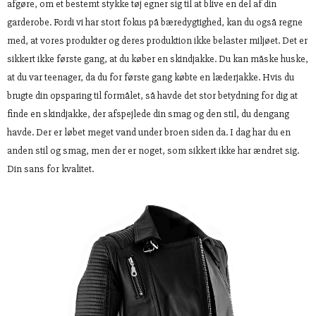
afgøre, om et bestemt stykke tøj egner sig til at blive en del af din
garderobe. Fordi vi har stort fokus på bæredygtighed, kan du også regne
med, at vores produkter og deres produktion ikke belaster miljøet. Det er
sikkert ikke første gang, at du køber en skindjakke. Du kan måske huske,
at du var teenager, da du for første gang købte en læderjakke. Hvis du
brugte din opsparing til formålet, så havde det stor betydning for dig at
finde en skindjakke, der afspejlede din smag og den stil, du dengang
havde. Der er løbet meget vand under broen siden da. I dag har du en
anden stil og smag, men der er noget, som sikkert ikke har ændret sig.
Din sans for kvalitet.