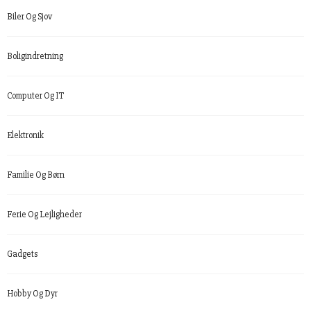
Biler Og Sjov
Boligindretning
Computer Og IT
Elektronik
Familie Og Børn
Ferie Og Lejligheder
Gadgets
Hobby Og Dyr