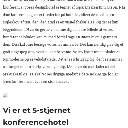
konference. Vores designhotel er tegnet af toparkitekten Kim Utzon. Når
dine konferencegæster træder ind på hotellet, bliver de mødt at en
søjleskov af træ, der i den grad er en visuel forkælelse. Og det er kun
begyndelsen. Hvis du gerne vil danne dig et bedre billede af vores
konferencelokaler, kan du med fordel tage en interaktiv tur gennem
dem. Du skal bare besøge vores hjemmeside. Det kan nemlig give dig et
godt fingerpeg om, hvad du kan forvente. Vores konferencelokaler er
topmoderne og er veludstyrede. Det er selvfølgelig dig, der bestemmer
omfanget af den hjælp, vi kan yde dig. Men hvis du overlader alt det
praktiske til os, så skal vores dygtige medarbejdere nok sørge for, at
jeres konference bliver en stor succes.
Vi er et 5-stjernet
konferencehotel