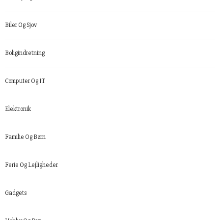
Biler Og Sjov
Boligindretning
Computer Og IT
Elektronik
Familie Og Børn
Ferie Og Lejligheder
Gadgets