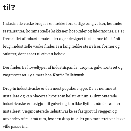
til?
Industrielle vaske bruges i en række forskellige omgivelser, herunder
restauranter, kommercielle køkkener, hospitaler og laboratorier. De er
fremstillet af robuste materialer og er designet til at kunne tåle hårdt
brug. Industrielle vaske findes i en lang række størrelser, former og
stilarter, der passer til ethvert behov
Der findes tre hovedtyper af industrispande: drop-in, gulvmonteret og
vægmonteret. Løs mere hos
Nordic Palletwash
.
Drop-in industrivaske er den mest populære type. De er nemme at
installere og kan placeres hvor som helst i et rum. Gulvmonterede
industrivaske er fastgjort til gulvet og kan ikke flyttes, når de først er
installeret. Vægmonterede industrivaske er fastgjort til væggen og
anvendes ofte i små rum, hvor en drop-in- eller gulvmonteret vask ikke
ville passe ind.