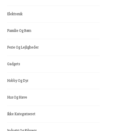
Elektronik
Familie Og Børn
Ferie Og Lejligheder
Gadgets
Hobby Og Dyr
Hus Og Have
Ikke Kategoriseret
Industri Og Erhverv