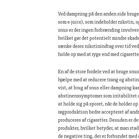
Ved dampning på den anden side bruges
som e-juice), som indeholder nikotin, 
snus er der ingen forbrænding involvere
hvilket gør det potentielt mindre skadel
sænke deres nikotinindtag over tid ved 
holde op med at ryge end med cigarette
En af de store fordele ved at bruge snu
hjælpe med at reducere trang og absti
vist, at brug af snus eller dampning ka
abstinenssymptomer som irritabilitet og
at holde sig på sporet, når de holder o
røgproduktion bedre accepteret af andr
produceres af cigaretter. Desuden er de
produkter, hvilket betyder, at man stad
de negative ting, der er forbundet med d