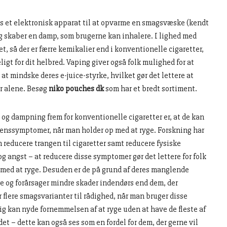
 et elektronisk apparat til at opvarme en smagsvæske (kendt
og skaber en damp, som brugerne kan inhalere. I lighed med
t, så der er færre kemikalier end i konventionelle cigaretter,
igt for dit helbred. Vaping giver også folk mulighed for at
at mindske deres e-juice-styrke, hvilket gør det lettere at
r alene. Besøg
niko pouches dk
som har et bredt sortiment.
s og dampning frem for konventionelle cigaretter er, at de kan
nenssymptomer, når man holder op med at ryge. Forskning har
n reducere trangen til cigaretter samt reducere fysiske
 angst – at reducere disse symptomer gør det lettere for folk
p med at ryge. Desuden er de på grund af deres manglende
e og forårsager mindre skader indendørs end dem, der
r flere smagsvarianter til rådighed, når man bruger disse
ig kan nyde fornemmelsen af at ryge uden at have de fleste af
et – dette kan også ses som en fordel for dem, der gerne vil