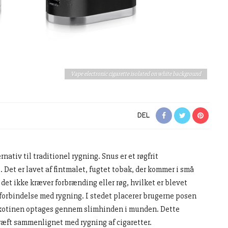
Vape electronic cigarette isolated on white background
DEL
ativ til traditionel rygning. Snus er et røgfrit
 Det er lavet af fintmalet, fugtet tobak, der kommer i små
t det ikke kræver forbrænding eller røg, hvilket er blevet
forbindelse med rygning. I stedet placerer brugerne posen
kotinen optages gennem slimhinden i munden. Dette
 kræft sammenlignet med rygning af cigaretter.