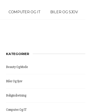
COMPUTER OG IT
BILER OG SJOV
KATEGORIER
Beauty Og Mode
Biler Og Sjov
Boligindretning
Computer Og IT