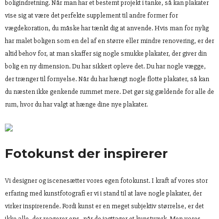
boligindretning. Når man har et bestemt projekt i tanke, så kan plakater
vise sig at være det perfekte supplement til andre former for
vægdekoration, du måske har tænkt dig at anvende. Hvis man for nylig
har malet boligen som en del af en større eller mindre renovering, er der
altid behov for, at man skaffer sig nogle smukke plakater, der giver din
bolig en ny dimension. Du har sikkert opleve det. Du har nogle vægge,
der trænger til fornyelse. Når du har hængt nogle flotte plakater, så kan
du næsten ikke genkende rummet mere. Det gør sig gældende for alle de
rum, hvor du har valgt at hænge dine nye plakater.
Fotokunst der inspirerer
Vi designer og iscenesætter vores egen fotokunst. I kraft af vores stor
erfaring med kunstfotografi er vi i stand til at lave nogle plakater, der
virker inspirerende. Fordi kunst er en meget subjektiv størrelse, er det
ikke alle, der reagerer ens, når de iagttager et kunstværk. Men vores