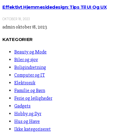
Effektivt Hjemmesidedesign: Tips Til UI Og UX
OKTOBER 18, 2023
admin
oktober 18, 2023
KATEGORIER
Beauty og Mode
Biler og sjov
Boligindretning
Computer og IT
Elektronik
Familie og Børn
Ferie og lejligheder
Gadgets
Hobby og Dyr
Hus og Have
Ikke kategoriseret