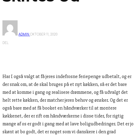
ADMIN
OKTOBER 11, 2020
DEL
Har I også valgt at få jeres indefrosne feriepenge udbetalt, og er
der snak om, at de skal bruges på et nyt køkken, så er det bare
med at komme i gang og realisere drømmene, og få udvalgt det
helt rette køkken, der matcher jeres behov og ønsker. Og det er
også bare med at få booket en håndværker til at montere
køkkenet, der er rift om håndværkerne i disse tider, for rigtig
mange af os er godt i gang med at lave boligudbedringer. Det er jo
skønt at bo godt, det er noget som vi danskere i den grad