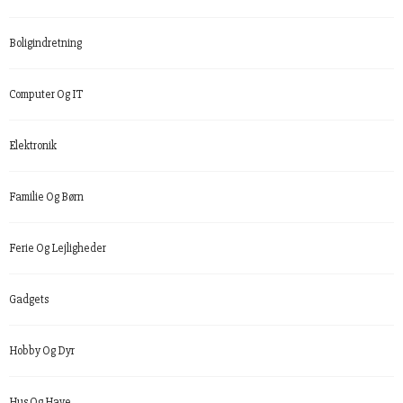
Boligindretning
Computer Og IT
Elektronik
Familie Og Børn
Ferie Og Lejligheder
Gadgets
Hobby Og Dyr
Hus Og Have