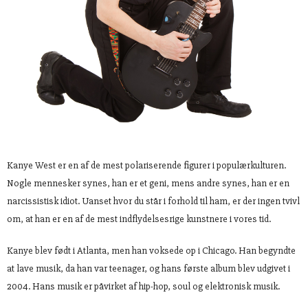
Kanye West er en af de mest polariserende figurer i populærkulturen.
Nogle mennesker synes, han er et geni, mens andre synes, han er en
narcissistisk idiot. Uanset hvor du står i forhold til ham, er der ingen tvivl
om, at han er en af de mest indflydelsesrige kunstnere i vores tid.
Kanye blev født i Atlanta, men han voksede op i Chicago. Han begyndte
at lave musik, da han var teenager, og hans første album blev udgivet i
2004. Hans musik er påvirket af hip-hop, soul og elektronisk musik.