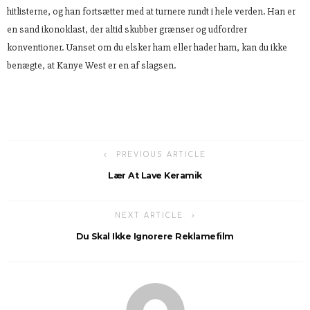
hitlisterne, og han fortsætter med at turnere rundt i hele verden. Han er
en sand ikonoklast, der altid skubber grænser og udfordrer
konventioner. Uanset om du elsker ham eller hader ham, kan du ikke
benægte, at Kanye West er en af slagsen.
PREVIOUS ARTICLE
Lær At Lave Keramik
NEXT ARTICLE
Du Skal Ikke Ignorere Reklamefilm