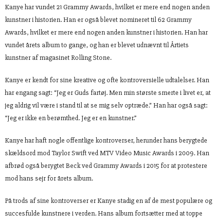
Kanye har vundet 21 Grammy Awards, hvilket er mere end nogen anden
kunstner i historien. Han er også blevet nomineret til 62 Grammy
Awards, hvilket er mere end nogen anden kunstner i historien. Han har
vundet årets album to gange, og han er blevet udnævnt til Årtiets
kunstner af magasinet Rolling Stone.
Kanye er kendt for sine kreative og ofte kontroversielle udtalelser. Han
har engang sagt: “Jeg er Guds fartøj. Men min største smerte i livet er, at
jeg aldrig vil være i stand til at se mig selv optræde.” Han har også sagt:
“Jeg er ikke en berømthed. Jeg er en kunstner.”
Kanye har haft nogle offentlige kontroverser, herunder hans berygtede
skældsord mod Taylor Swift ved MTV Video Music Awards i 2009. Han
afbrød også berygtet Beck ved Grammy Awards i 2015 for at protestere
mod hans sejr for årets album.
På trods af sine kontroverser er Kanye stadig en af de mest populære og
succesfulde kunstnere i verden. Hans album fortsætter med at toppe