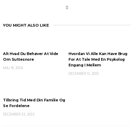
YOU MIGHT ALSO LIKE
Alt Hvad Du Behøver At Vide
Hvordan Vi Alle Kan Have Brug
Om Suttesnore
For At Tale Med En Psykolog
Engang I Mellem
MAJ 18, 2024
DECEMBER 12, 2023
Tilbring Tid Med Din Familie Og
Se Fordelene
DECEMBER 22, 2022