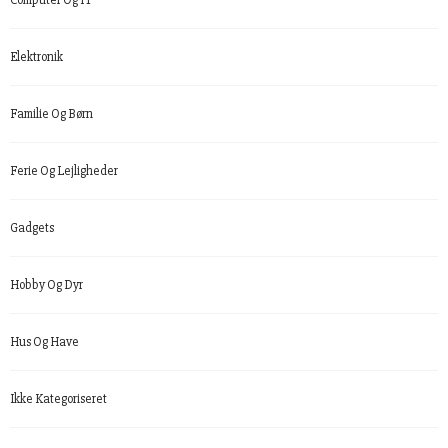
Computer Og IT
Elektronik
Familie Og Børn
Ferie Og Lejligheder
Gadgets
Hobby Og Dyr
Hus Og Have
Ikke Kategoriseret