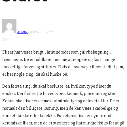
ADMIN
OKTOBER 11, 2022
DEL
Fliser har været brugt i århundreder som gulvbelægning i
hjemmene. De er holdbare, nemme at rengøre og fås i mange
forskellige farver og stilarter. Hvis du overvejer fliser til dit hjem,
er her nogle ting, du skal huske på.
Den første ting, du skal beslutte, er, hvilken type fliser du
ønsker. Der findes tre hovedtyper: keramik, porcelæn og sten.
Keramiske fliser er de mest almindelige og er lavet af ler. De er
normalt den billigste løsning, men de kan være skrøbelige og
kan let flække eller knække. Porcelænsfliser er dyrere end
keramiske fliser, men de er stærkere og har mindre risiko for at gå