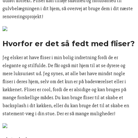
udført korrekt. Fliser kan tilføje skønhed og holdbarhed til
gulvbelægningen i dit hjem, så overvej at bruge dem i dit næste
renoveringsprojekt!
Hvorfor er det så fedt med fliser?
Jeg elsker at have fliser i min bolig indretning fordi de er
elegante og stilfulde. De får også mit hjem til at se dyrere og
mere luksuriøst ud. Jeg synes, at alle bør have mindst nogle
fliser i deres hjem, selv om det kun er på badeværelset eller i
køkkenet. Fliser er cool, fordi de er alsidige og kan bruges på
mange forskellige måder. Du kan bruge fliser til at skabe et
backsplash i dit køkken, eller du kan bruge det til at skabe en
statement-væg i din stue. Der er så mange muligheder!