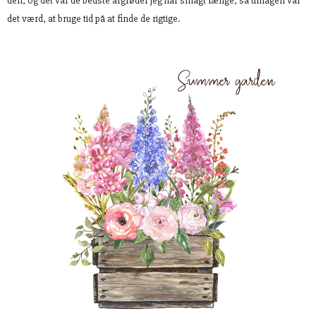
den, og det var de bedste afgrøder jeg har smagt længe, så umagen var
det værd, at bruge tid på at finde de rigtige.