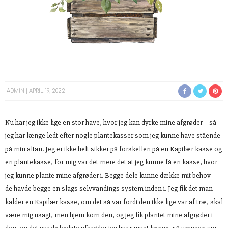
ADMIN
APRIL 19, 2022
Nu har jeg ikke lige en stor have, hvor jeg kan dyrke mine afgrøder – så
jeg har længe ledt efter nogle plantekasser som jeg kunne have stående
på min altan. Jeg er ikke helt sikker på forskellen på en Kapilær kasse og
en plantekasse, for mig var det mere det at jeg kunne få en kasse, hvor
jeg kunne plante mine afgrøder i. Begge dele kunne dække mit behov –
de havde begge en slags selvvandings system inden i. Jeg fik det man
kalder en Kapilær kasse, om det så var fordi den ikke lige var af træ, skal
være mig usagt, men hjem kom den, og jeg fik plantet mine afgrøder i