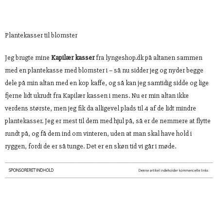
Plantekasser til blomster
Jeg brugte mine
Kapilær kasser
fra lyngeshop.dk på altanen sammen
med en plantekasse med blomster i – så nu sidder jeg og nyder begge
dele på min altan med en kop kaffe, og så kan jeg samtidig sidde og lige
fjerne lidt ukrudt fra Kapilær kassen i mens. Nu er min altan ikke
verdens største, men jeg fik da alligevel plads til 4 af de lidt mindre
plantekasser. Jeg er mest til dem med hjul på, så er de nemmere at flytte
rundt på, og få dem ind om vinteren, uden at man skal have hold i
ryggen, fordi de er så tunge. Det er en skøn tid vi går i møde.