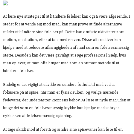
At lære nye strategier til at håndtere følelser kan også være afgørende. I
stedet for at vende sig mod mad, kan man prøve at finde alternative
måder at håndtere sine følelser på. Dette kan omfatte aktiviteter som
motion, meditation, eller at tale med en ven. Disse alternativer kan
hjælpe med at reducere afhængigheden af mad som en følelsesmæssig
støtte. Desuden kan det være gavnligt at søge professionel hjælp, hvis
man oplever, at man ofte bruger mad som en primær metode til at
håndtere følelser.
Endelig er det vigtigt at udvikle en sundere forhold til mad ved at
fokusere på at spise, når man er fysisk sulten, og vælge nærende
fødevarer, der understøtter kroppens behov. At lære at nyde mad uden at
bruge det som en følelsesmæssig krykke kan hjælpe med at bryde
cyklussen af følelsesmæssig spisning.
At tage skridt mod at forstå og ændre sine spisevaner kan føre til en