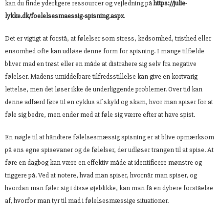
kan du finde yderligere ressourcer og vejledning på
https://julie-
lykke.dk/foelelsesmaessig-spisning.aspx
.
Det er vigtigt at forstå, at følelser som stress, kedsomhed, tristhed eller
ensomhed ofte kan udløse denne form for spisning. I mange tilfælde
bliver mad en trøst eller en måde at distrahere sig selv fra negative
følelser. Madens umiddelbare tilfredsstillelse kan give en kortvarig
lettelse, men det løser ikke de underliggende problemer. Over tid kan
denne adfærd føre til en cyklus af skyld og skam, hvor man spiser for at
føle sig bedre, men ender med at føle sig værre efter at have spist.
En nøgle til at håndtere følelsesmæssig spisning er at blive opmærksom
på ens egne spisevaner og de følelser, der udløser trangen til at spise. At
føre en dagbog kan være en effektiv måde at identificere mønstre og
triggere på. Ved at notere, hvad man spiser, hvornår man spiser, og
hvordan man føler sig i disse øjeblikke, kan man få en dybere forståelse
af, hvorfor man tyr til mad i følelsesmæssige situationer.