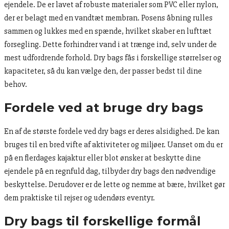
ejendele. De er lavet af robuste materialer som PVC eller nylon,
der er belagt med en vandtæt membran. Posens åbning rulles
sammen og lukkes med en spænde, hvilket skaber en lufttæt
forsegling. Dette forhindrer vand i at trænge ind, selv under de
mest udfordrende forhold. Dry bags fås i forskellige størrelser og
kapaciteter, så du kan vælge den, der passer bedst til dine
behov.
Fordele ved at bruge dry bags
En af de største fordele ved dry bags er deres alsidighed. De kan
bruges til en bred vifte af aktiviteter og miljøer. Uanset om du er
på en flerdages kajaktur eller blot ønsker at beskytte dine
ejendele på en regnfuld dag, tilbyder dry bags den nødvendige
beskyttelse. Derudover er de lette og nemme at bære, hvilket gør
dem praktiske til rejser og udendørs eventyr.
Dry bags til forskellige formål