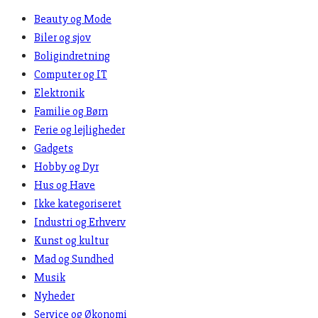
Beauty og Mode
Biler og sjov
Boligindretning
Computer og IT
Elektronik
Familie og Børn
Ferie og lejligheder
Gadgets
Hobby og Dyr
Hus og Have
Ikke kategoriseret
Industri og Erhverv
Kunst og kultur
Mad og Sundhed
Musik
Nyheder
Service og Økonomi