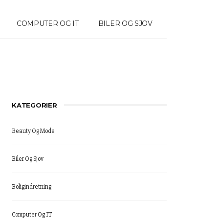
COMPUTER OG IT
BILER OG SJOV
KATEGORIER
Beauty Og Mode
Biler Og Sjov
Boligindretning
Computer Og IT