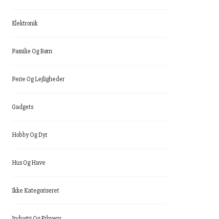
Elektronik
Familie Og Børn
Ferie Og Lejligheder
Gadgets
Hobby Og Dyr
Hus Og Have
Ikke Kategoriseret
Industri Og Erhverv