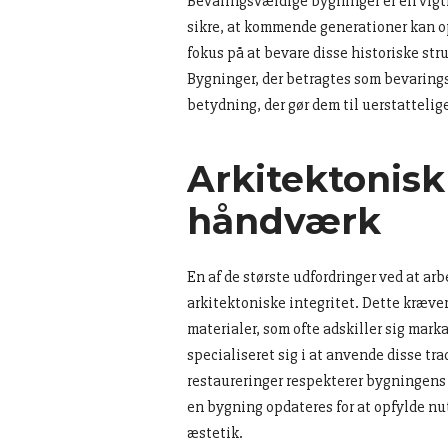
Bevaringsværdige bygninger er en vigtig
sikre, at kommende generationer kan op
fokus på at bevare disse historiske str
Bygninger, der betragtes som bevaringsv
betydning, der gør dem til uerstattelige
Arkitektonisk
håndværk
En af de største udfordringer ved at a
arkitektoniske integritet. Dette kræve
materialer, som ofte adskiller sig mar
specialiseret sig i at anvende disse tra
restaureringer respekterer bygningens 
en bygning opdateres for at opfylde nu
æstetik.