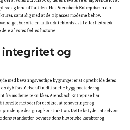
 del af vores kulturarv, og deres bevarelse er afgørende for at
leve og lære af fortiden. Hos
Arensbach Entreprise
er der
ukturer, samtidig med at de tilpasses moderne behov.
ærdige, har ofte en unik arkitektonisk stil eller historisk
 dele af vores fælles historie.
 integritet og
rbejde med bevaringsværdige bygninger er at opretholde deres
r en dyb forståelse af traditionelle byggemetoder og
kant fra moderne teknikker. Arensbach Entreprise har
ditionelle metoder for at sikre, at renoveringer og
oprindelige design og konstruktion. Dette betyder, at selvom
tidens standarder, bevares dens historiske karakter og