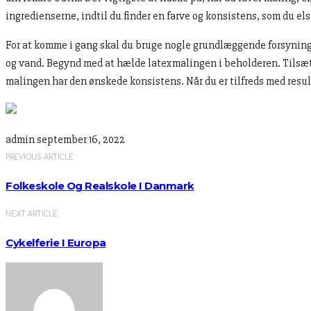
ingredienserne, indtil du finder en farve og konsistens, som du els
For at komme i gang skal du bruge nogle grundlæggende forsyninge
og vand. Begynd med at hælde latexmalingen i beholderen. Tilsæt d
malingen har den ønskede konsistens. Når du er tilfreds med resulta
admin
september 16, 2022
PREVIOUS ARTICLE
Folkeskole Og Realskole I Danmark
NEXT ARTICLE
Cykelferie I Europa