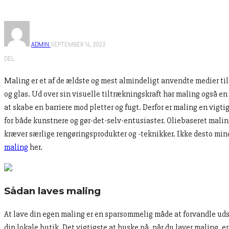
ADMIN
SEPTEMBER 16, 2022
DEL
Maling er et af de ældste og mest almindeligt anvendte medier til 
og glas. Ud over sin visuelle tiltrækningskraft har maling også en 
at skabe en barriere mod pletter og fugt. Derfor er maling en vigt
for både kunstnere og gør-det-selv-entusiaster. Oliebaseret maling
kræver særlige rengøringsprodukter og -teknikker. Ikke desto min
maling
her.
Sådan laves maling
At lave din egen maling er en sparsommelig måde at forvandle udsee
din lokale butik. Det vigtigste at huske på, når du laver maling, 