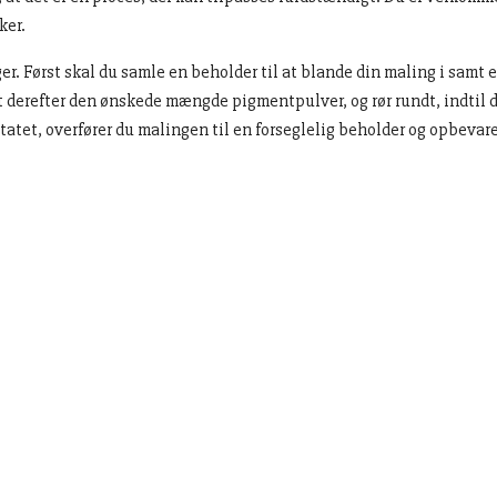
ker.
r. Først skal du samle en beholder til at blande din maling i samt
erefter den ønskede mængde pigmentpulver, og rør rundt, indtil det e
tet, overfører du malingen til en forseglelig beholder og opbevarer d