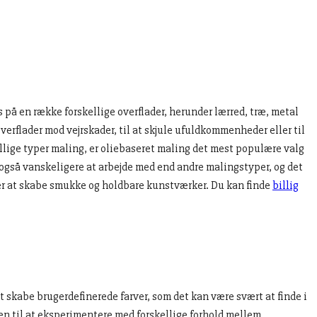
s på en række forskellige overflader, herunder lærred, træ, metal
verflader mod vejrskader, til at skjule ufuldkommenheder eller til
ellige typer maling, er oliebaseret maling det mest populære valg
g også vanskeligere at arbejde med end andre malingstyper, og det
ker at skabe smukke og holdbare kunstværker. Du kan finde
billig
t skabe brugerdefinerede farver, som det kan være svært at finde i
mmen til at eksperimentere med forskellige forhold mellem