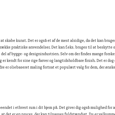
at skabe kunst. Det er også et af de mest alsidige, da det kan bruge
række praktiske anvendelser. Det kan f.eks. bruges til at beskytte o
ig del af bygge- og designindustrien. Selv om der findes mange forsk
 er kendt for sine rige farver og langtidsholdbare finish. Det er do
dre er oliebaseret maling fortsat et populært valg for dem, der øns
ndet i ethvert rum i dit hjem på. Det giver dig også mulighed for a
er, at det er en proces, der kan tilpasses fuldstændigt. Du er velko