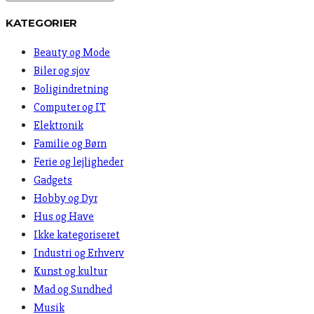
KATEGORIER
Beauty og Mode
Biler og sjov
Boligindretning
Computer og IT
Elektronik
Familie og Børn
Ferie og lejligheder
Gadgets
Hobby og Dyr
Hus og Have
Ikke kategoriseret
Industri og Erhverv
Kunst og kultur
Mad og Sundhed
Musik