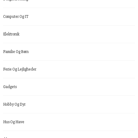
Computer Og IT
Elektronik
Familie Og Børn
Ferie Og Lejligheder
Gadgets
Hobby Og Dyr
Hus Og Have