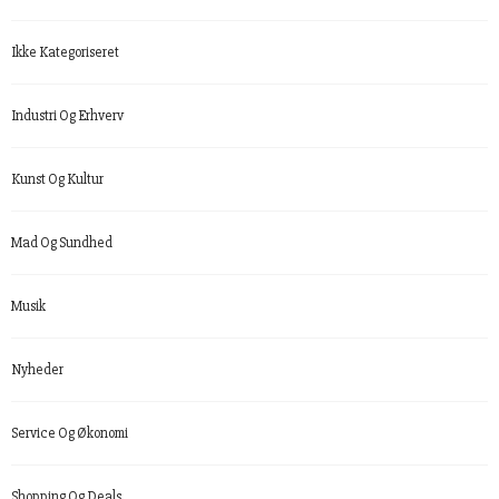
Ikke Kategoriseret
Industri Og Erhverv
Kunst Og Kultur
Mad Og Sundhed
Musik
Nyheder
Service Og Økonomi
Shopping Og Deals