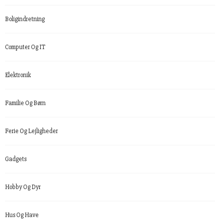
Boligindretning
Computer Og IT
Elektronik
Familie Og Børn
Ferie Og Lejligheder
Gadgets
Hobby Og Dyr
Hus Og Have