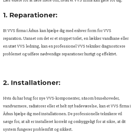
Læs videre for at lære mere om, hvad et VVS firma kan gøre for dig.
1. Reparationer:
Et VVS firma i Århus kan hjælpe dig med enhver form for VVS
reparation. Uanset om det er et stoppet toilet, en lækker vandhane eller
en utæt VVS ledning, kan en professionel VVS tekniker diagnosticere
problemet og udføre nødvendige reparationer hurtigt og effektivt.
2. Installationer:
Hvis du har brug for nye VVS-komponenter, såsom brusehoveder,
vandvarmere, radiatorer eller et helt nyt badeværelse, kan et VVS firma i
Århus hjælpe dig med installationen. De professionelle teknikere vil
sørge for, at alt er installeret korrekt og omhyggeligt for at sikre, at dit
system fungerer problemfrit og sikkert.