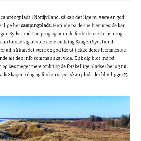
 campingplads i Nordjylland, så kan det lige nu være en god
er lige her
campingplads
. Herinde på denne hjemmeside kan
gen Sydstrand Camping og herinde finde den rette løsning
man tænke sig at vide mere omkring Skagen Sydstrand
er ud, så kan det være en god ide at tjekke deres hjemmeside
nde alt den info som man skal vide. Klik dig blot ind på
g læs meget mere omkring de forskellige pladser her og nu.
s Skagen i dag og find en super skøn plads der blot ligger 15