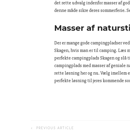
det rette udvalg indenfor masser af gode
denne måde sikre deres sommerferie. Se
Masser af natursti
Der er mange gode campingpladser ved Sk
Skagen, hvis man er til camping. Læs 
perfekte campingplads Skagen og slå til
campingplads med masser af geniale natu
rette løsning her og nu. Vælg imellem 
perfekte løsning til jeres kommende som
PREVIOUS ARTICLE