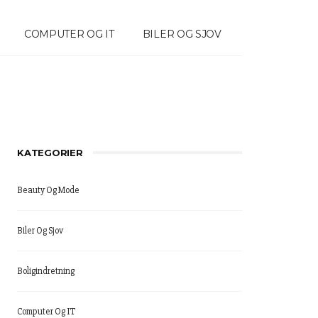
COMPUTER OG IT
BILER OG SJOV
KATEGORIER
Beauty Og Mode
Biler Og Sjov
Boligindretning
Computer Og IT