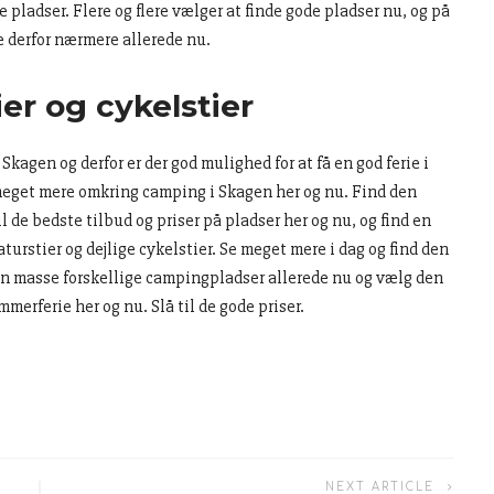
 pladser. Flere og flere vælger at finde gode pladser nu, og på
 derfor nærmere allerede nu.
er og cykelstier
agen og derfor er der god mulighed for at få en god ferie i
meget mere omkring camping i Skagen her og nu. Find den
 de bedste tilbud og priser på pladser her og nu, og find en
rstier og dejlige cykelstier. Se meget mere i dag og find den
en masse forskellige campingpladser allerede nu og vælg den
merferie her og nu. Slå til de gode priser.
NEXT ARTICLE