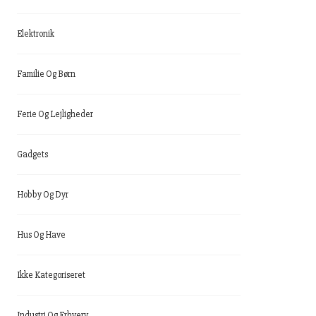
Elektronik
Familie Og Børn
Ferie Og Lejligheder
Gadgets
Hobby Og Dyr
Hus Og Have
Ikke Kategoriseret
Industri Og Erhverv