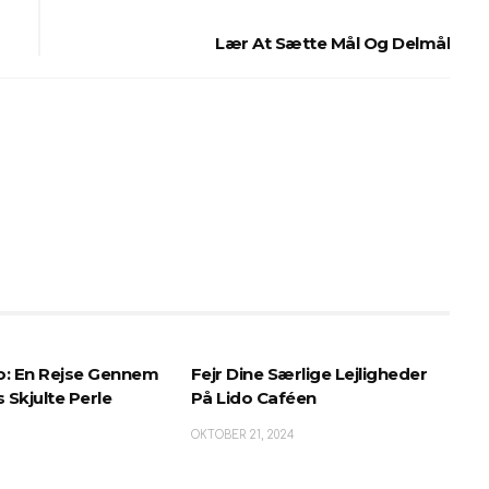
Lær At Sætte Mål Og Delmål
o: En Rejse Gennem
Fejr Dine Særlige Lejligheder
 Skjulte Perle
På Lido Caféen
OKTOBER 21, 2024