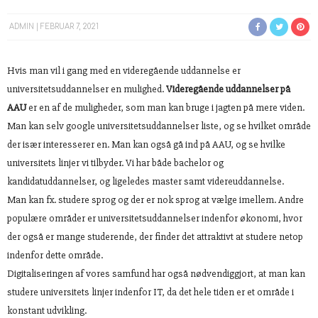
ADMIN
FEBRUAR 7, 2021
Hvis man vil i gang med en videregående uddannelse er
universitetsuddannelser en mulighed.
Videregående uddannelser på
AAU
er en af de muligheder, som man kan bruge i jagten på mere viden.
Man kan selv google universitetsuddannelser liste, og se hvilket område
der især interesserer en. Man kan også gå ind på AAU, og se hvilke
universitets linjer vi tilbyder. Vi har både bachelor og
kandidatuddannelser, og ligeledes master samt videreuddannelse.
Man kan fx. studere sprog og der er nok sprog at vælge imellem. Andre
populære områder er universitetsuddannelser indenfor økonomi, hvor
der også er mange studerende, der finder det attraktivt at studere netop
indenfor dette område.
Digitaliseringen af vores samfund har også nødvendiggjort, at man kan
studere universitets linjer indenfor IT, da det hele tiden er et område i
konstant udvikling.