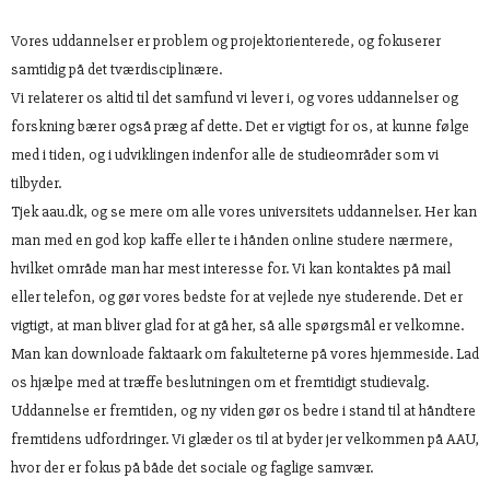
Vores uddannelser er problem og projektorienterede, og fokuserer
samtidig på det tværdisciplinære.
Vi relaterer os altid til det samfund vi lever i, og vores uddannelser og
forskning bærer også præg af dette. Det er vigtigt for os, at kunne følge
med i tiden, og i udviklingen indenfor alle de studieområder som vi
tilbyder.
Tjek aau.dk, og se mere om alle vores universitets uddannelser. Her kan
man med en god kop kaffe eller te i hånden online studere nærmere,
hvilket område man har mest interesse for. Vi kan kontaktes på mail
eller telefon, og gør vores bedste for at vejlede nye studerende. Det er
vigtigt, at man bliver glad for at gå her, så alle spørgsmål er velkomne.
Man kan downloade faktaark om fakulteterne på vores hjemmeside. Lad
os hjælpe med at træffe beslutningen om et fremtidigt studievalg.
Uddannelse er fremtiden, og ny viden gør os bedre i stand til at håndtere
fremtidens udfordringer. Vi glæder os til at byder jer velkommen på AAU,
hvor der er fokus på både det sociale og faglige samvær.