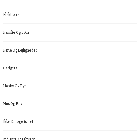
Elektronik
Familie Og Børn
Ferie Og Lejligheder
Gadgets
Hobby Og Dyr
Hus Og Have
Ikke Kategoriseret
Industri Og Erhverv