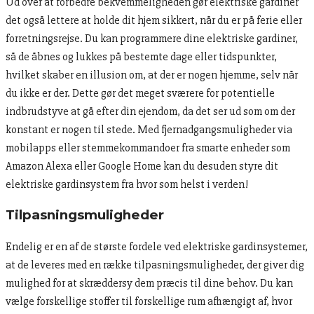
Ud over at forbedre bekvemmeligheden gør elektriske gardiner
det også lettere at holde dit hjem sikkert, når du er på ferie eller
forretningsrejse. Du kan programmere dine elektriske gardiner,
så de åbnes og lukkes på bestemte dage eller tidspunkter,
hvilket skaber en illusion om, at der er nogen hjemme, selv når
du ikke er der. Dette gør det meget sværere for potentielle
indbrudstyve at gå efter din ejendom, da det ser ud som om der
konstant er nogen til stede. Med fjernadgangsmuligheder via
mobilapps eller stemmekommandoer fra smarte enheder som
Amazon Alexa eller Google Home kan du desuden styre dit
elektriske gardinsystem fra hvor som helst i verden!
Tilpasningsmuligheder
Endelig er en af de største fordele ved elektriske gardinsystemer,
at de leveres med en række tilpasningsmuligheder, der giver dig
mulighed for at skræddersy dem præcis til dine behov. Du kan
vælge forskellige stoffer til forskellige rum afhængigt af, hvor