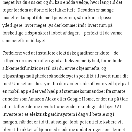
meget lys du ønsker, og du kan endda vælge, hvor lang tid det
tager for dem at åbne eller lukke helt! Desuden er mange
modeller kompatible med persienner, så du kan tilpasse
yderligere, hvor meget lys der kommer ind i hvert rum på
forskellige tidspunkter i løbet af dagen – perfekt til de varme
sommereftermiddage!
Fordelene ved at installere elektriske gardiner er klare – de
tilbyder en uovertruffen grad af bekvemmelighed, forbedrede
sikkerhedsfunktioner til når du er væk hjemmefra, og
tilpasningsmuligheder skræddersyet specifikt til hvert rum i dit
hus! Uanset om du styrer fra den anden side af byen ved hjælp af
en mobil app eller ved hjælp af stemmekommandoer fra smarte
enheder som Amazon Alexa eller Google Home, er det nu på tide
at installere denne revolutionerende teknologi i dit hjem! At
investere i et elektrisk gardinsystem i dag vil betale sig i
morgen, når det er tid til at sælge, fordi potentielle købere vil
blive tiltrukket af hjem med moderne opdateringer som denne!