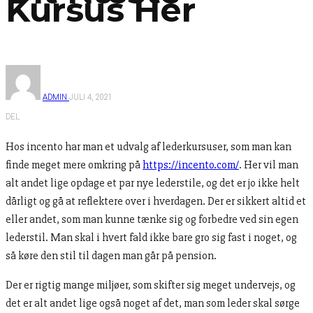
Kursus Her
ADMIN
JULI 4, 2021
DEL
Hos incento har man et udvalg af lederkursuser, som man kan
finde meget mere omkring på
https://incento.com/
. Her vil man
alt andet lige opdage et par nye lederstile, og det er jo ikke helt
dårligt og gå at reflektere over i hverdagen. Der er sikkert altid et
eller andet, som man kunne tænke sig og forbedre ved sin egen
lederstil. Man skal i hvert fald ikke bare gro sig fast i noget, og
så køre den stil til dagen man går på pension.
Der er rigtig mange miljøer, som skifter sig meget undervejs, og
det er alt andet lige også noget af det, man som leder skal sørge