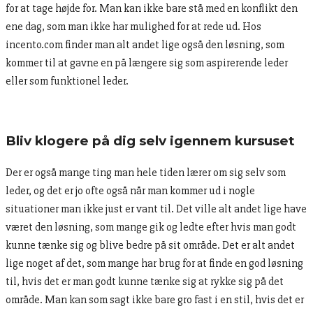
for at tage højde for. Man kan ikke bare stå med en konflikt den
ene dag, som man ikke har mulighed for at rede ud. Hos
incento.com finder man alt andet lige også den løsning, som
kommer til at gavne en på længere sig som aspirerende leder
eller som funktionel leder.
Bliv klogere på dig selv igennem kursuset
Der er også mange ting man hele tiden lærer om sig selv som
leder, og det er jo ofte også når man kommer ud i nogle
situationer man ikke just er vant til. Det ville alt andet lige have
været den løsning, som mange gik og ledte efter hvis man godt
kunne tænke sig og blive bedre på sit område. Det er alt andet
lige noget af det, som mange har brug for at finde en god løsning
til, hvis det er man godt kunne tænke sig at rykke sig på det
område. Man kan som sagt ikke bare gro fast i en stil, hvis det er