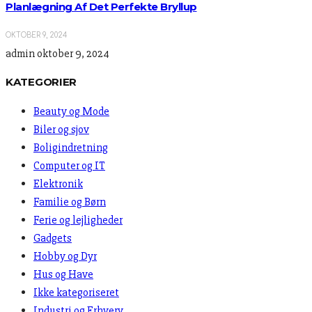
Planlægning Af Det Perfekte Bryllup
OKTOBER 9, 2024
admin
oktober 9, 2024
KATEGORIER
Beauty og Mode
Biler og sjov
Boligindretning
Computer og IT
Elektronik
Familie og Børn
Ferie og lejligheder
Gadgets
Hobby og Dyr
Hus og Have
Ikke kategoriseret
Industri og Erhverv