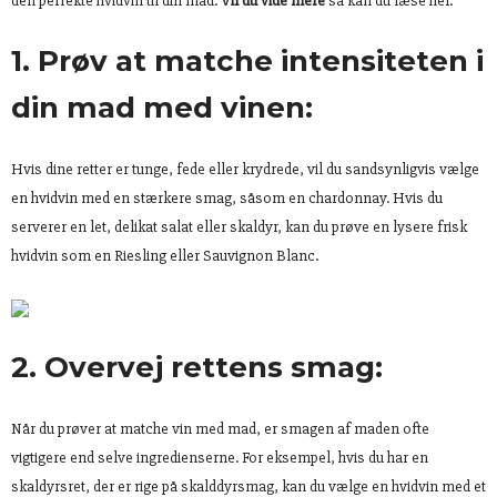
den perfekte hvidvin til din mad.
Vil du vide mere
så kan du læse her.
1. Prøv at matche intensiteten i
din mad med vinen:
Hvis dine retter er tunge, fede eller krydrede, vil du sandsynligvis vælge
en hvidvin med en stærkere smag, såsom en chardonnay. Hvis du
serverer en let, delikat salat eller skaldyr, kan du prøve en lysere frisk
hvidvin som en Riesling eller Sauvignon Blanc.
2. Overvej rettens smag:
Når du prøver at matche vin med mad, er smagen af maden ofte
vigtigere end selve ingredienserne. For eksempel, hvis du har en
skaldyrsret, der er rige på skalddyrsmag, kan du vælge en hvidvin med et