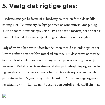
5. Vælg det rigtige glas:
Hvidvine smages bedst ud af et hvidvinglas med en forholdsvis lille
åbning. Det lille mundstykke hjælper med at koncentrere smagen og
sikre en mere intens vinoplevelse. Hvis du har en hvidvin, der er fint og
modnet i fad, skal du overveje at bruge et større og rundere glas.
Valg af hvidvin kan være udfordrende, men med disse enkle tips er det
lettere at finde den perfekte match til din mad. Husk at prøve at matche
intensiteten i maden, overveje smagen og syreniveauet og overveje
sæsonen. Ved at tage disse vinkundskabstips i betragtning og vælge det
rigtige glas, vil du opleve en mere harmonisk spiseoplevelse med den
perfekte hvidvin. Og med dag-til-dag levering på alle hverdage og gratis
levering fra 499,-, kan du nemt bestille den perfekte hvidvin til din mad.